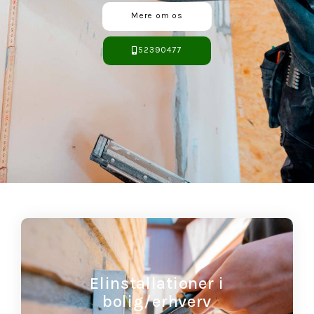
Mere om os
52390477
Elinstallationer i
bolig/erhverv