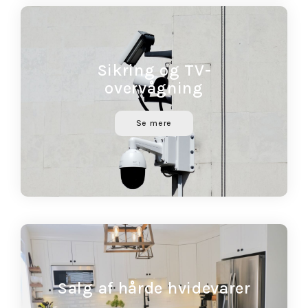
Sikring og TV-
overvågning
Se mere
Salg af hårde hvidevarer