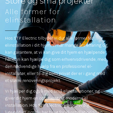
Store og små projekter
Alle former for
elinstallation
Hos STP Electric tilbyder vi dig alle former for
elinstallation i dit hjem. Vi har mange års erfaring og
kan garantere, at vi kan give dit hjem en hjælpende
hånd. Vi kan hjælpe dig som erhvervsdrivende, med
den nødvendige hjælp fra en professionel el-
installatør, eller til dig som privat der er i gang med
et større renoveringsprojekt.
Vi hjælper dig også med små elinstallationer, og
giver dit hjem en optimeret og moderne el
installation. Hos STP Electric hjælper vi dig
ligegyldigt, om du har brug for elinstallation til en