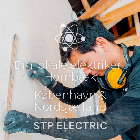
Din lokale elektriker i
Hornbæk
København &
Nordsjælland
STP ELECTRIC