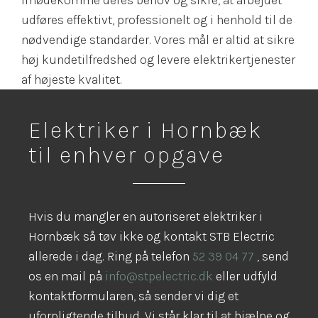
udføres effektivt, professionelt og i henhold til de
nødvendige standarder. Vores mål er altid at sikre
høj kundetilfredshed og levere elektrikertjenester
af højeste kvalitet.
Elektriker i Hornbæk
til enhver opgave
Hvis du mangler en autoriseret elektriker i
Hornbæk så tøv ikke og kontakt STB Electric
allerede i dag. Ring på telefon
52 39 04 77
, send
os en mail på
info@stpelectric.dk
eller udfyld
kontaktformularen, så sender vi dig et
uforpligtende tilbud. Vi står klar til at hjælpe og