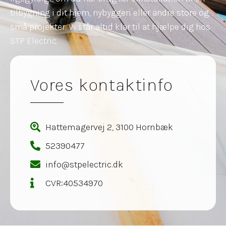
tilbygning i dit hjem, nybyggeri eller andre store og
små projekter. Vi står altid klar til at hjælpe dig hos
STP Electric.
Vores kontaktinfo
Hattemagervej 2, 3100 Hornbæk
52390477
info@stpelectric.dk
CVR:40534970