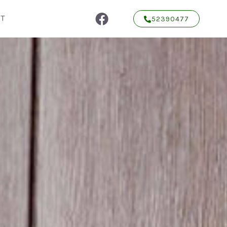
T
52390477