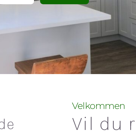
Velkommen
Vil du 
rde