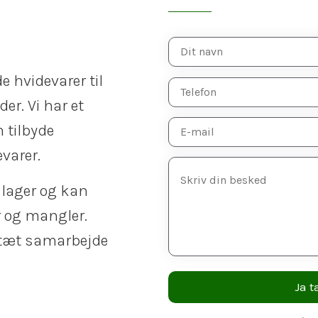
de hvidevarer til
er. Vi har et
 tilbyde
varer.
 lager og kan
r og mangler.
 tæt samarbejde