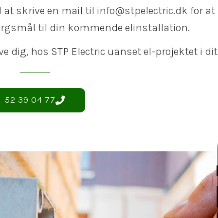
t skrive en mail til info@stpelectric.dk for at
pørgsmål til din kommende elinstallation.
give dig, hos STP Electric uanset el-projektet i di
52 39 04 77