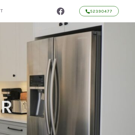
T
52390477
ER