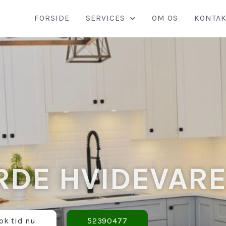
FORSIDE
SERVICES
OM OS
KONTAK
RDE HVIDEVAR
ok tid nu
52390477