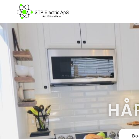
HÅ
Bo