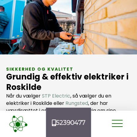
SIKKERHED OG KVALITET
Grundig & effektiv elektriker i
Roskilde
Når du vælger
STP Electric
, så vælger du en
elektriker i Roskilde eller
Rungsted
, der har
værdisættet i orden og bekymrer sig om sine
kunder. Vores vigtigste nøgleværdi har siden dag ét
52390477
været grundighed.