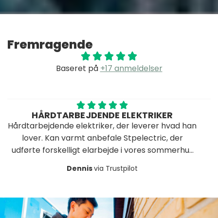
Fremragende
Baseret på
+17 anmeldelser
DTARBEJDENDE ELEKTRIKER
AN
dende elektriker, der leverer hvad han
Stamp er dyg
Kan varmt anbefale Stpelectric, der
kanont stykke a
rskelligt elarbejde i vores sommerhus
på sine aftale
med kort varsel.
glade for resu
Dennis
via Trustpilot
under renoveri
anbefale STP 
opgaver hvo
k