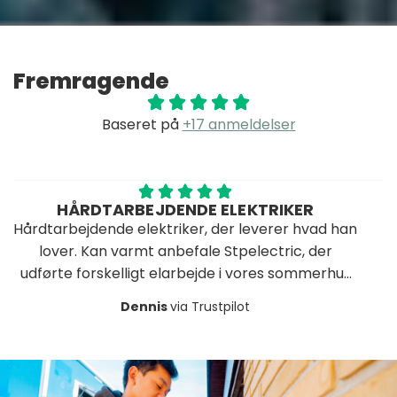
Fremragende
Baseret på
+17 anmeldelser
TARBEJDENDE ELEKTRIKER
ANB
ende elektriker, der leverer hvad han
Stamp er dygt
an varmt anbefale Stpelectric, der
kanont stykke ar
skelligt elarbejde i vores sommerhus
på sine aftaler
med kort varsel.
glade for resul
Dennis
via Trustpilot
under renoverin
anbefale STP E
opgaver hvor
ko