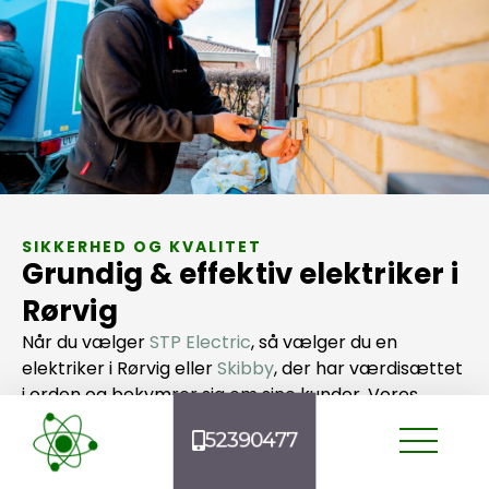
SIKKERHED OG KVALITET
Grundig & effektiv elektriker i
Rørvig
Når du vælger
STP Electric
, så vælger du en
elektriker i Rørvig eller
Skibby
, der har værdisættet
i orden og bekymrer sig om sine kunder. Vores
vigtigste nøgleværdi har siden dag ét været
52390477
grundighed.