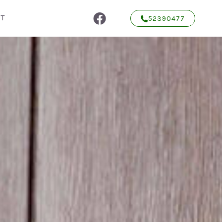
T
52390477