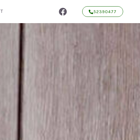
T
52390477