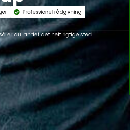
ger
Professionel rådgivning
 så er du landet det helt rigtige sted.