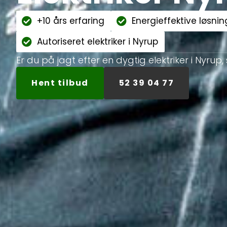
+10 års erfaring
Energieffektive løsnin
Autoriseret elektriker i Nyrup
Er du på jagt efter en dygtig elektriker i Nyrup,
Hent tilbud
52 39 04 77