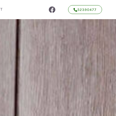
T
52390477