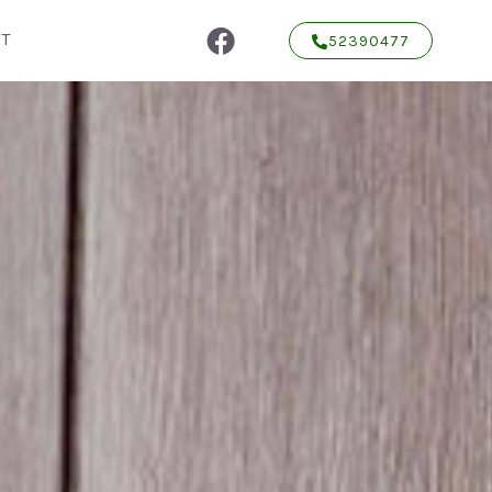
T
52390477