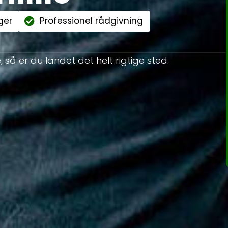
ger
Professionel rådgivning
e, så er du landet det helt rigtige sted.