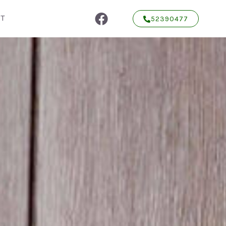
T
52390477