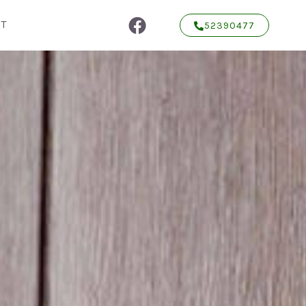
T
52390477