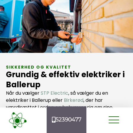
SIKKERHED OG KVALITET
Grundig & effektiv elektriker i
Ballerup
Når du vælger
STP Electric
, så vælger du en
elektriker i Ballerup eller
Birkerød
, der har
værdisættet i orden og bekymrer sig om sine
kunder. Vores vigtigste nøgleværdi har siden dag ét
52390477
været grundighed.