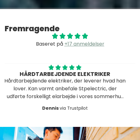
Fremragende
Baseret på
+17 anmeldelser
ARBEJDENDE ELEKTRIKER
ANBE
de elektriker, der leverer hvad han
Stamp er dygtig
 varmt anbefale Stpelectric, der
kanont stykke arbe
kelligt elarbejde i vores sommerhus
på sine aftaler o
med kort varsel.
glade for resulta
Dennis
via Trustpilot
B
under renovering 
anbefale STP Ele
opgaver hvor 
kom