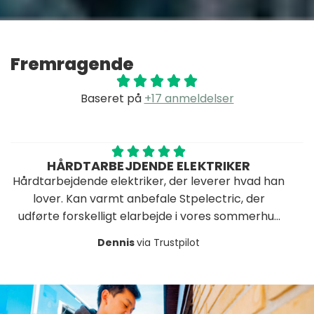
Fremragende
Baseret på
+17 anmeldelser
DTARBEJDENDE ELEKTRIKER
AN
dende elektriker, der leverer hvad han
Stamp er dyg
Kan varmt anbefale Stpelectric, der
kanont stykke a
orskelligt elarbejde i vores sommerhus
på sine aftale
med kort varsel.
glade for resu
Dennis
via Trustpilot
under renoveri
anbefale STP 
opgaver hvo
k