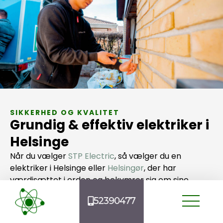
SIKKERHED OG KVALITET
Grundig & effektiv elektriker i
Helsinge
Når du vælger
STP Electric
, så vælger du en
elektriker i Helsinge eller
Helsingør
, der har
værdisættet i orden og bekymrer sig om sine
kunder. Vores vigtigste nøgleværdi har siden dag ét
52390477
været grundighed.