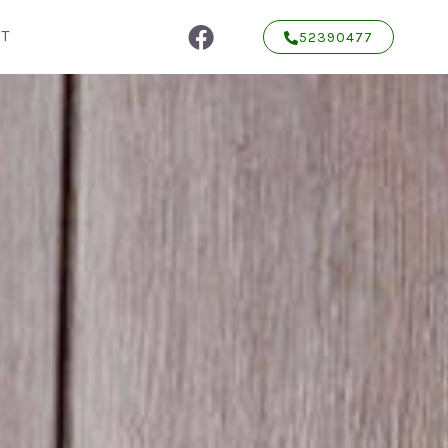
T
52390477