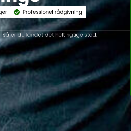
ger
Professionel rådgivning
e, så er du landet det helt rigtige sted.